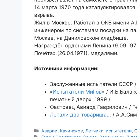
14 марта 1970 года катапультировался 
взрыва.
Жил в Москве. Работал в ОКБ имени А
инженером по системам посадки на пал
Москве, на Даниловском кладбище.
Награждён орденами Ленина (9.09.1976
Почёта» (26.04.1971), медалями.
Источники информации:
Заслуженные испытатели СССР / 
«
Испытатели МиГов
» / И.Б.Бала
печатный двор», 1999 /
Фастовец Авиард Гаврилович / Г
Летали два товарища…
/ А.А.Сим
Рубрики
Аварии
,
Качинское
,
Летчики-испытатели
,
О
Метки