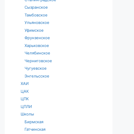
Сызранское
Тамбовское
Ульяновское
Уфимское
Фрунзенское
Харьковское
Челябинское
Черниговское
Чугуевское
Энгельсское
ХАИ
ЦАК
ЦПК
ЦПЛИ
Школы
Бирмская
Гатчинская