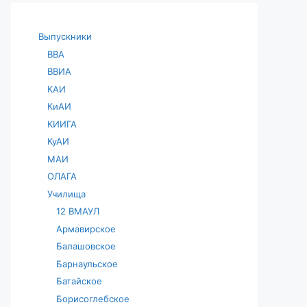
Выпускники
ВВА
ВВИА
КАИ
КиАИ
КИИГА
КуАИ
МАИ
ОЛАГА
Училища
12 ВМАУЛ
Армавирское
Балашовское
Барнаульское
Батайское
Борисоглебское