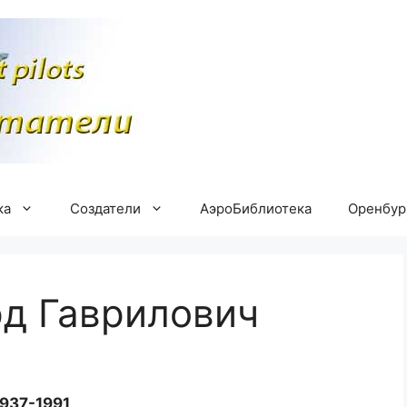
ка
Создатели
АэроБиблиотека
Оренбу
д Гаврилович
1937-1991