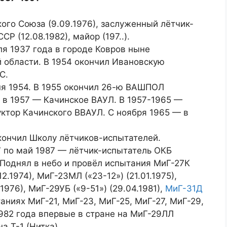
ого Союза (9.09.1976), заслуженный лётчик-
Р (12.08.1982), майор (197..).
я 1937 года в городе Ковров ныне
 области. В 1954 окончил Ивановскую
С.
ня 1954. В 1955 окончил 26-ю ВАШПОЛ
, в 1957 — Качинское ВАУЛ. В 1957-1965 —
уктор Качинского ВВАУЛ. С ноября 1965 — в
окончил Школу лётчиков-испытателей.
7 по май 1987 — лётчик-испытатель ОКБ
 Поднял в небо и провёл испытания МиГ-27К
12.1974), МиГ-23МЛ («23-12») (21.01.1975),
0.1976), МиГ-29УБ («9-51») (29.04.1981),
МиГ-31Д
ытаниях МиГ-21, МиГ-23, МиГ-25, МиГ-27, МиГ-29,
1982 года впервые в стране на МиГ-29ЛЛ
а Т-1 (Нитка).