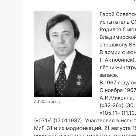
Герой Советск
испытатель ССС
Родился 5 июл
Владимирской
спецшколу ВВ
В армии с ию
(г.Актюбинск)
лётчик-инстр
запасе.
В 1967 году 
С ноября 196
А.И.Микояна.
А.Г.Фастовец
(«32-26») (30.
«105.11» (11.1
(«071») (17.01.1987). Участвовал в исп
МиГ-31 и их модификаций. 21 августа 
произвёл взлёт на самолёте с трамплин