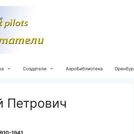
ка
Создатели
АэроБиблиотека
Оренбу
й Петрович
1910-1941