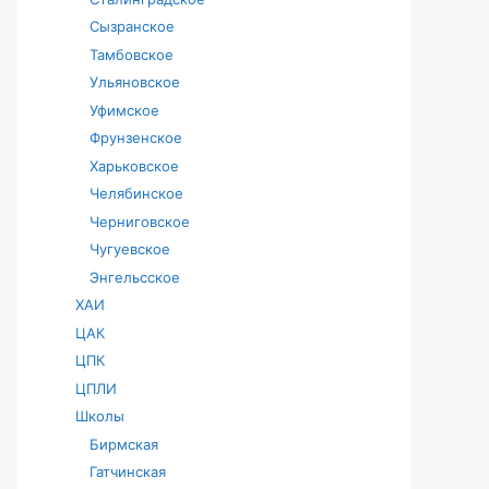
Сызранское
Тамбовское
Ульяновское
Уфимское
Фрунзенское
Харьковское
Челябинское
Черниговское
Чугуевское
Энгельсское
ХАИ
ЦАК
ЦПК
ЦПЛИ
Школы
Бирмская
Гатчинская