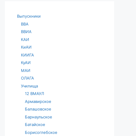
Выпускники
ВВА
ВВИА
КАИ
КиАИ
КИИГА
КуАИ
МАИ
ОЛАГА
Училища
12 ВМАУЛ
Армавирское
Балашовское
Барнаульское
Батайское
Борисоглебское