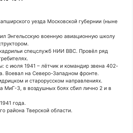
Капширского уезда Московской губернии (ныне
нчил Энгельсскую военную авиационную школу
структором.
скадрильи спецслужб НИИ ВВС. Провёл ряд
требителях.
: с июля 1941 – лётчик и командир звена 402-
а. Воевал на Северо-Западном фронте.
идрицком и старорусском направлениях.
 МиГ-3, в воздушных боях сбил лично 2 и в
1941 года.
го района Тверской области.