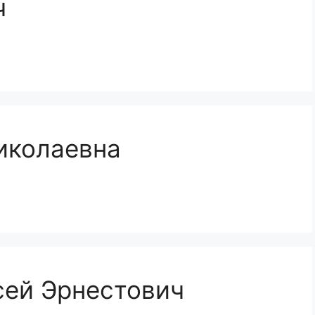
ч
иколаевна
сей Эрнестович