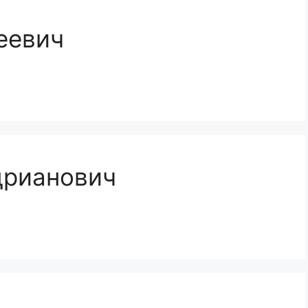
еевич
дрианович