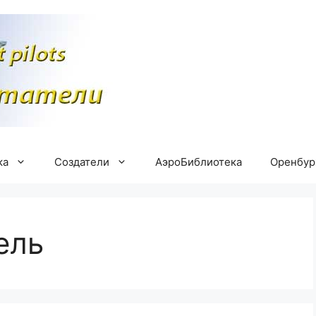
ка
Создатели
АэроБиблиотека
Оренбу
ель