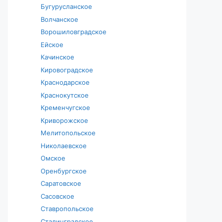
Бугурусланское
Волчанское
Ворошиловградское
Ейское
Качинское
Кировоградское
Краснодарское
Краснокутское
Кременчугское
Криворожское
Мелитопольское
Николаевское
Омское
Оренбургское
Саратовское
Сасовское
Ставропольское
Сталинградское