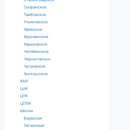
Сызранское
Тамбовское
Ульяновское
Уфимское
Фрунзенское
Харьковское
Челябинское
Черниговское
Чугуевское
Энгельсское
ХАИ
ЦАК
ЦПК
ЦПЛИ
Школы
Бирмская
Гатчинская