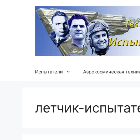
Перейти
к
содержимому
Испытатели
Аэрокосмическая техни
летчик-испытат