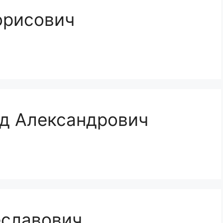
орисович
д Александрович
славович