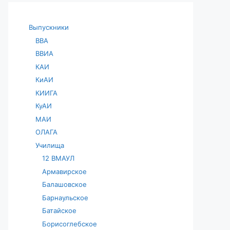
Выпускники
ВВА
ВВИА
КАИ
КиАИ
КИИГА
КуАИ
МАИ
ОЛАГА
Училища
12 ВМАУЛ
Армавирское
Балашовское
Барнаульское
Батайское
Борисоглебское