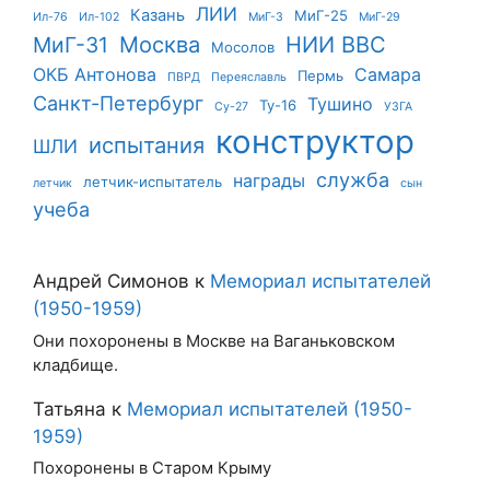
ЛИИ
Казань
МиГ-25
Ил-76
Ил-102
МиГ-3
МиГ-29
Москва
НИИ ВВС
МиГ-31
Мосолов
ОКБ Антонова
Самара
Пермь
ПВРД
Переяславль
Санкт-Петербург
Тушино
Ту-16
Су-27
УЗГА
конструктор
испытания
ШЛИ
служба
награды
летчик-испытатель
летчик
сын
учеба
Андрей Симонов
к
Мемориал испытателей
(1950-1959)
Они похоронены в Москве на Ваганьковском
кладбище.
Татьяна
к
Мемориал испытателей (1950-
1959)
Похоронены в Старом Крыму