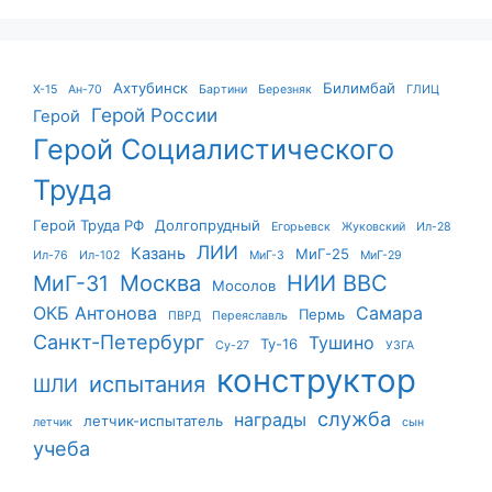
Ахтубинск
Билимбай
X-15
Ан-70
Бартини
Березняк
ГЛИЦ
Герой России
Герой
Герой Социалистического
Труда
Герой Труда РФ
Долгопрудный
Егорьевск
Жуковский
Ил-28
ЛИИ
Казань
МиГ-25
Ил-76
Ил-102
МиГ-3
МиГ-29
Москва
НИИ ВВС
МиГ-31
Мосолов
ОКБ Антонова
Самара
Пермь
ПВРД
Переяславль
Санкт-Петербург
Тушино
Ту-16
Су-27
УЗГА
конструктор
испытания
ШЛИ
служба
награды
летчик-испытатель
летчик
сын
учеба