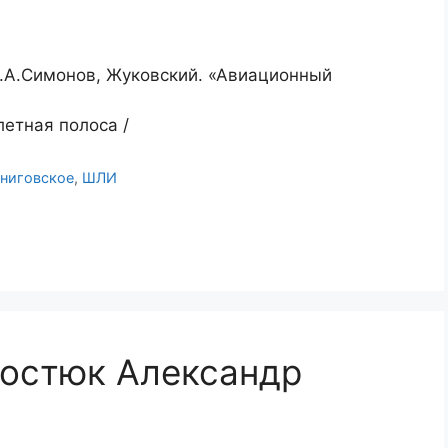
А.А.Симонов, Жуковский. «Авиационный
летная полоса /
ниговское
,
ШЛИ
Костюк Александр