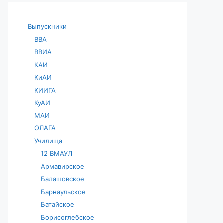
Выпускники
ВВА
ВВИА
КАИ
КиАИ
КИИГА
КуАИ
МАИ
ОЛАГА
Училища
12 ВМАУЛ
Армавирское
Балашовское
Барнаульское
Батайское
Борисоглебское