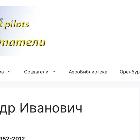
ка
Создатели
АэроБиблиотека
Оренбу
др Иванович
952-2012