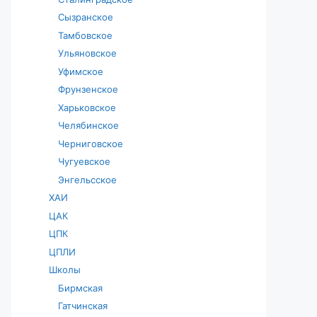
Сызранское
Тамбовское
Ульяновское
Уфимское
Фрунзенское
Харьковское
Челябинское
Черниговское
Чугуевское
Энгельсское
ХАИ
ЦАК
ЦПК
ЦПЛИ
Школы
Бирмская
Гатчинская