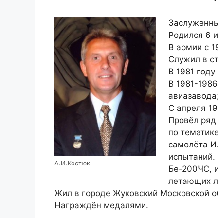
Заслуженный
Родился 6 и
В армии с 1
Служил в ст
В 1981 году
В 1981-198
авиазавода
С апреля 1
Провёл ряд
по тематик
самолёта И
испытаний.
А.И.Костюк
Бе-200ЧС, 
летающих л
Жил в городе Жуковский Московской об
Награждён медалями.