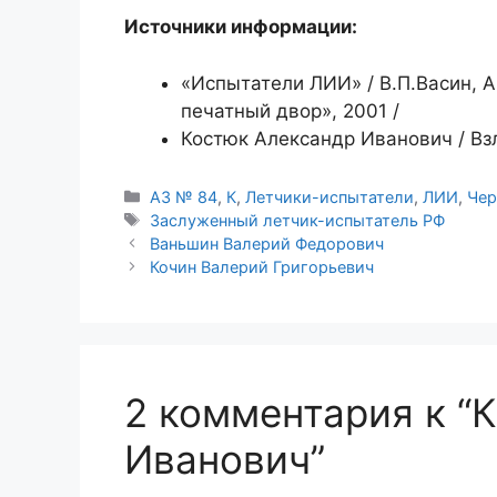
Источники информации:
«Испытатели ЛИИ» / В.П.Васин, 
печатный двор», 2001 /
Костюк Александр Иванович / Вз
Рубрики
АЗ № 84
,
К
,
Летчики-испытатели
,
ЛИИ
,
Чер
Метки
Заслуженный летчик-испытатель РФ
Ваньшин Валерий Федорович
Кочин Валерий Григорьевич
2 комментария к “
Иванович”