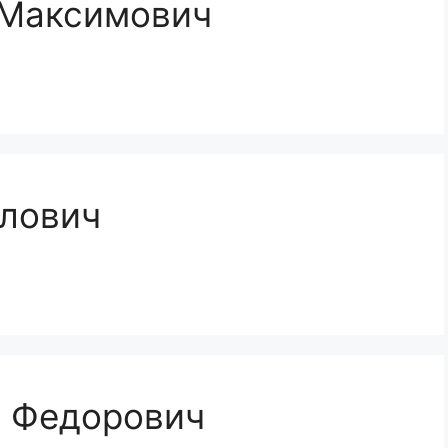
 Максимович
влович
д Федорович