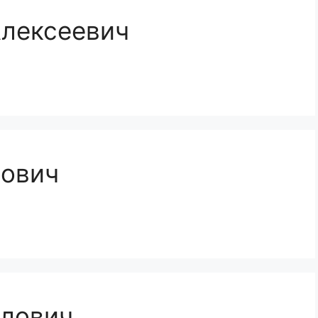
Алексеевич
лович
йлович