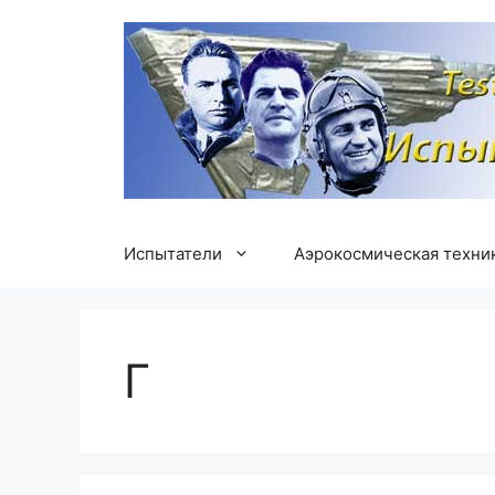
Перейти
к
содержимому
Испытатели
Аэрокосмическая техни
Г