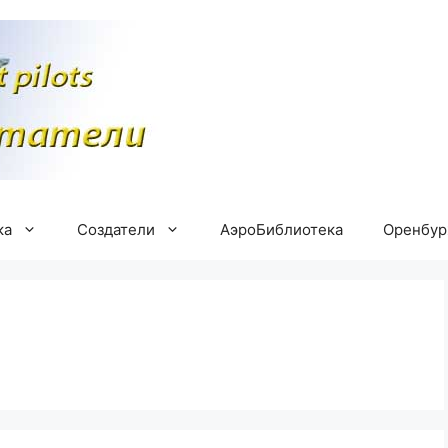
ка
Создатели
АэроБиблиотека
Оренбу