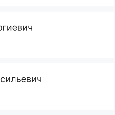
ргиевич
асильевич