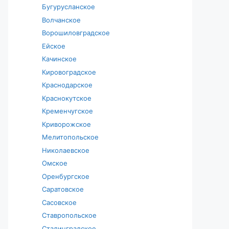
Бугурусланское
Волчанское
Ворошиловградское
Ейское
Качинское
Кировоградское
Краснодарское
Краснокутское
Кременчугское
Криворожское
Мелитопольское
Николаевское
Омское
Оренбургское
Саратовское
Сасовское
Ставропольское
Сталинградское