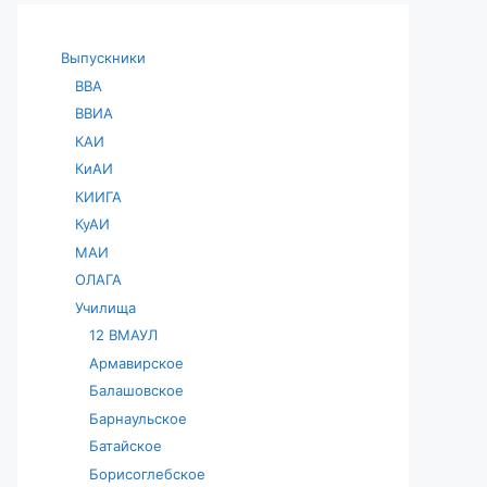
Выпускники
ВВА
ВВИА
КАИ
КиАИ
КИИГА
КуАИ
МАИ
ОЛАГА
Училища
12 ВМАУЛ
Армавирское
Балашовское
Барнаульское
Батайское
Борисоглебское