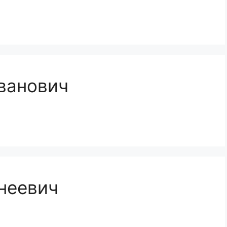
ванович
неевич