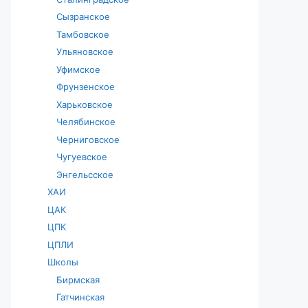
Сызранское
Тамбовское
Ульяновское
Уфимское
Фрунзенское
Харьковское
Челябинское
Черниговское
Чугуевское
Энгельсское
ХАИ
ЦАК
ЦПК
ЦПЛИ
Школы
Бирмская
Гатчинская