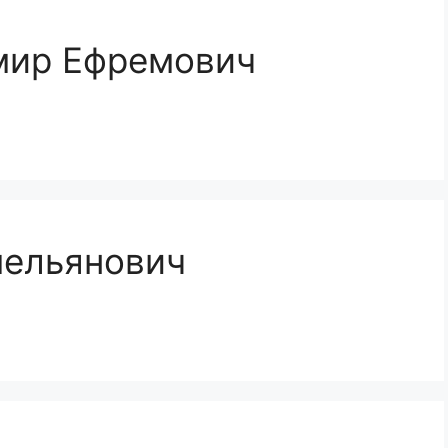
мир Ефремович
мельянович