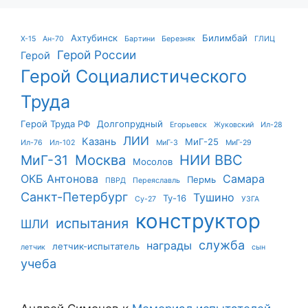
Ахтубинск
Билимбай
X-15
Ан-70
Бартини
Березняк
ГЛИЦ
Герой России
Герой
Герой Социалистического
Труда
Герой Труда РФ
Долгопрудный
Егорьевск
Жуковский
Ил-28
ЛИИ
Казань
МиГ-25
Ил-76
Ил-102
МиГ-3
МиГ-29
Москва
НИИ ВВС
МиГ-31
Мосолов
ОКБ Антонова
Самара
Пермь
ПВРД
Переяславль
Санкт-Петербург
Тушино
Ту-16
Су-27
УЗГА
конструктор
испытания
ШЛИ
служба
награды
летчик-испытатель
летчик
сын
учеба