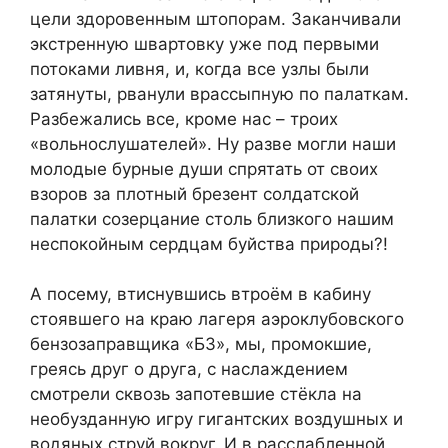
цели здоровенным штопорам. Заканчивали
экстренную швартовку уже под первыми
потоками ливня, и, когда все узлы были
затянуты, рванули врассыпную по палаткам.
Разбежались все, кроме нас – троих
«вольнослушателей». Ну разве могли наши
молодые бурные души спрятать от своих
взоров за плотный брезент солдатской
палатки созерцание столь близкого нашим
неспокойным сердцам буйства природы?!
А посему, втиснувшись втроём в кабину
стоявшего на краю лагеря аэроклубовского
бензозаправщика «БЗ», мы, промокшие,
греясь друг о друга, с наслаждением
смотрели сквозь запотевшие стёкла на
необузданную игру гигантских воздушных и
водяных струй вокруг. И в расслабленной