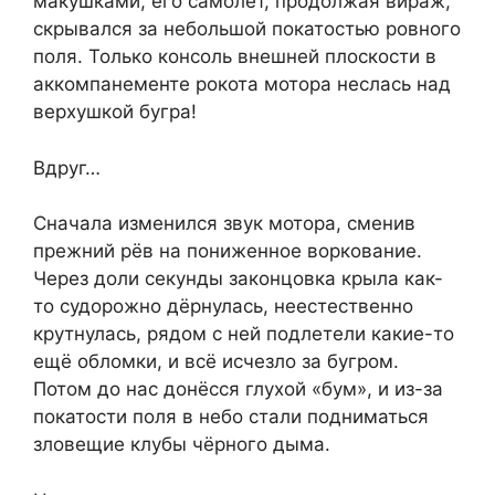
макушками, его самолёт, продолжая вираж,
скрывался за небольшой покатостью ровного
поля. Только консоль внешней плоскости в
аккомпанементе рокота мотора неслась над
верхушкой бугра!
Вдруг…
Сначала изменился звук мотора, сменив
прежний рёв на пониженное воркование.
Через доли секунды законцовка крыла как-
то судорожно дёрнулась, неестественно
крутнулась, рядом с ней подлетели какие-то
ещё обломки, и всё исчезло за бугром.
Потом до нас донёсся глухой «бум», и из-за
покатости поля в небо стали подниматься
зловещие клубы чёрного дыма.