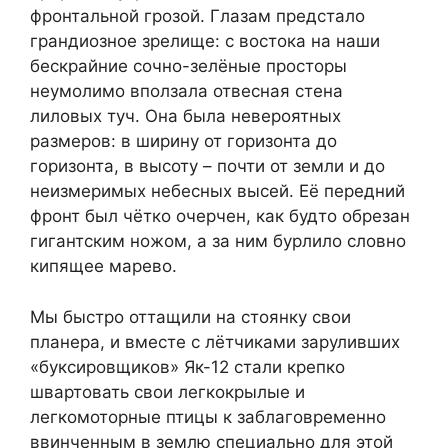
фронтальной грозой. Глазам предстало
грандиозное зрелище: с востока на наши
бескрайние сочно-зелёные просторы
неумолимо вползала отвесная стена
лиловых туч. Она была невероятных
размеров: в ширину от горизонта до
горизонта, в высоту – почти от земли и до
неизмеримых небесных высей. Её передний
фронт был чётко очерчен, как будто обрезан
гигантским ножом, а за ним бурлило словно
кипящее марево.
Мы быстро оттащили на стоянку свои
планера, и вместе с лётчиками заруливших
«буксировщиков» Як-12 стали крепко
швартовать свои легкокрылые и
легкомоторные птицы к заблаговременно
ввинченным в землю специально для этой