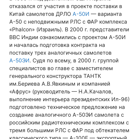
отказался от участия в проекте поставки в
Китай самолетов ДРЛО
А-50И
— варианта
А-50 с неподвижными РЛС с ФАР комплекса
«Phalcon» (Израиль). В 2000 г. представители
ВВС Индии ознакомились с проектом А-50И
и началась подготовка контракта на
поставку трех аналогичных самолетов
А-50ЭИ
. Судя по всему, в 2000 г. группой
специалистов во главе с заместителем
генерального конструктора ТАНТК
им.Бериева А.В.Явкиным и компанией
«Афрус» (руководитель — Н.А.Качалов,
выполнение интерьера президентских Ил-96)
подготовлено техническое предложение на
создание аналогичного А-50ЭИ самолета с
российским радиотехническим комплексом с
тремя большими РЛС с ФАР под обтекателем
классического типа — А-100Е — экспортный