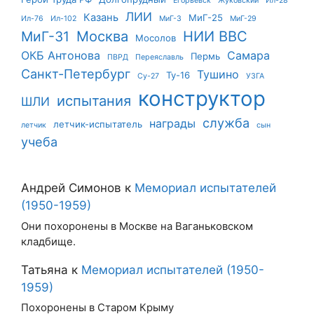
Егорьевск
Жуковский
Ил-28
ЛИИ
Казань
МиГ-25
Ил-76
Ил-102
МиГ-3
МиГ-29
Москва
НИИ ВВС
МиГ-31
Мосолов
ОКБ Антонова
Самара
Пермь
ПВРД
Переяславль
Санкт-Петербург
Тушино
Ту-16
Су-27
УЗГА
конструктор
испытания
ШЛИ
служба
награды
летчик-испытатель
летчик
сын
учеба
Андрей Симонов
к
Мемориал испытателей
(1950-1959)
Они похоронены в Москве на Ваганьковском
кладбище.
Татьяна
к
Мемориал испытателей (1950-
1959)
Похоронены в Старом Крыму