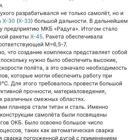
и.
хого разрабаты­вался не только самолёт, но и
а
Х-30
(
Х-33
) большой даль­ности. В дальнейшем
у предприятию МКБ «Радуга». Ито­гом стало
ской ракеты
Х-45
. Ракета обеспечивала
соответствующей М=6,5-7.
о, что создание ком­плекса представляет собой
 поскольку нужно было обеспечить высокие,
скорости полёта, а это означало необходимость
ов, которые могли обеспечить рабо­ту при
0°С. Для этого требовалось провести большой
ктивной прочности, ма­териаловедения,
их раз­личных смежных областях.
и планера стали титан и сталь. Именно
 конструкции самолёта были по­священы
огов ОКБ. Было освоено большое число
оцессов, таких как автоматическая сварка
 сварка погруженной дугой с при­менением