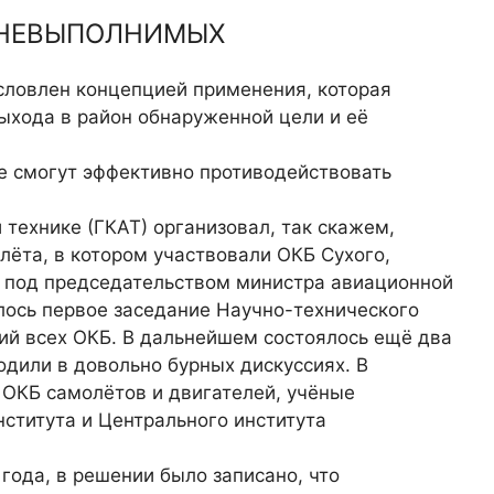
 НЕВЫПОЛНИМЫХ
словлен концепцией применения, которая
ыхода в район обнаруженной цели и её
не смогут эффективно противодействовать
технике (ГКАТ) организовал, так скажем,
лёта, в котором участвовали ОКБ Сухого,
а под председа­тельством министра авиационной
лось первое заседа­ние Научно-технического
ий всех ОКБ. В дальнейшем состоялось ещё два
­дили в довольно бурных дискус­сиях. В
 ОКБ самолётов и двигателей, учёные
ти­тута и Центрального института
 года, в решении было записано, что