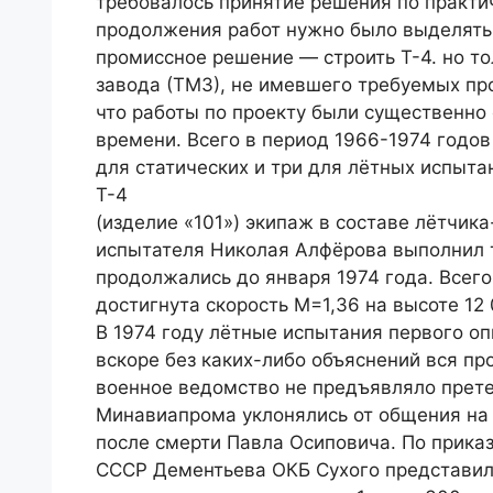
требовалось принятие решения по прак­ти
продолжения работ нужно было выделять 
промиссное решение — строить Т-4. но т
завода (ТМЗ), не имевшего требуемых пр
что работы по проекту были существенно 
времени. Всего в период 1966-1974 годов
для статических и три для лётных испыт
Т-4
(изделие «101») экипаж в составе лётчи
испыта­теля Николая Алфёрова выпол­нил 
продолжались до января 1974 года. Всего
достигнута скорость М=1,36 на высоте 12
В 1974 году лётные испытания первого о
вскоре без каких-либо объяснений вся про
военное ведомство не предъявляло претен
Минавиапрома уклонялись от общения на 
после смерти Павла Осиповича. По прика
СССР Дементьева ОКБ Сухого представило 