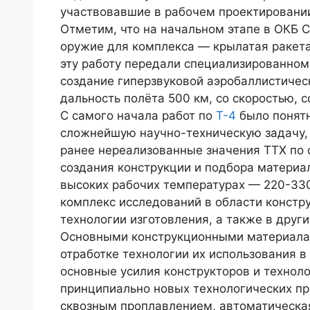
участвовавшие в рабочем проектировани
Отметим, что на начальном этапе в ОКБ Су
ору­жие для комплекса — крылатая ракет
эту работу передали специализированном
создание гиперзвуковой аэробаллистиче
дальность полёта 500 км, со скоростью, 
С самого начала работ по
Т-4
было понятн
слож­нейшую научно-техническую задачу,
ранее не­реализованные значения ТТХ по 
создания кон­струкции и подбора материал
высоких рабочих темпе­ратурах — 220-33
комплекс исследований в области констру
технологии из­готовления, а также в друг
Основными конструкцион­ными материалам
отработке технологии их использования в
основные усилия кон­структоров и технол
принципиально новых техноло­гических пр
сквозным проплавлением, автоматическая