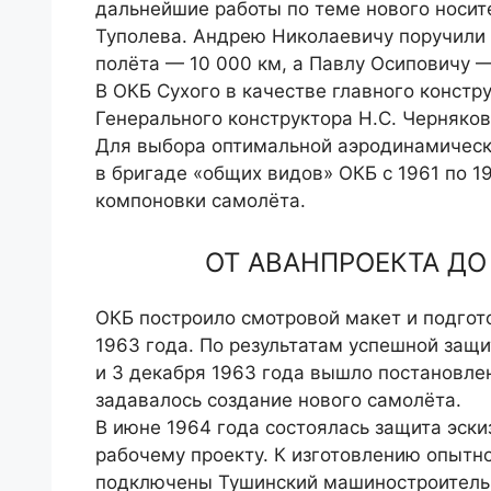
дальнейшие работы по теме нового носи­т
Туполева. Андрею Николаевичу поручили
полёта — 10 000 км, а Павлу Осиповичу 
В ОКБ Сухого в качестве глав­ного констр
Гене­рального конструктора Н.С. Чер­няко
Для выбора оптимальной аэродинамическ
в бригаде «общих видов» ОКБ с 1961 по 1
компоновки самолёта.
ОТ АВАНПРОЕКТА Д
ОКБ построило смотровой макет и подгото
1963 года. По результатам успешной защ
и 3 декабря 1963 года вышло постановле
задавалось создание нового самолёта.
В июне 1964 года состоялась защита эски
рабоче­му проекту. К изготовлению опыт­н
подключены Тушинский ма­шиностроительн