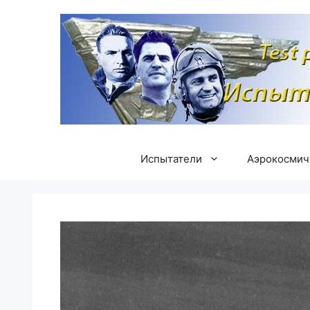
Перейти
к
содержимому
Испытатели
Аэрокосмич