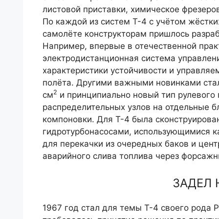
листовой приставки, химическое фрезерова
По каждой из систем Т-4 с учётом жёстки
са­молёте конструкторам пришлось разра
Напри­мер, впервые в отечественной пра
электродистанци­онная система управлен
характеристики устойчивости и управляе
полёта. Другими важными новинками стал
2
см
и прин­ципиально новый тип рулевого
распределительных узлов на от­дельные б
компоновки. Для Т-4 была сконструирова
гидротурбонасосами, использующимися как
для перекачки из очередных ба­ков и цен
аварийного слива топлива через форсажн
ЗАДЕЛ 
1967 год стал для темы Т-4 своего рода 