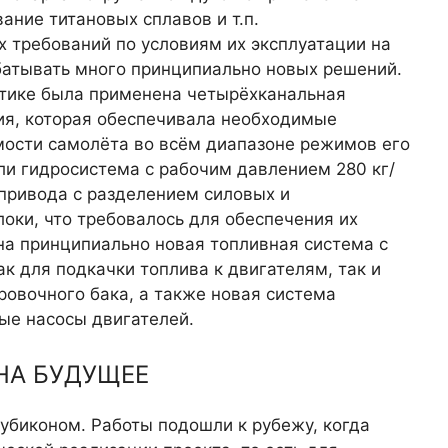
ние тита­новых сплавов и т.п.
х требований по условиям их эксплуатации на
батывать много принципи­ально новых решений.
ктике была применена четырёхканальная
ия, кото­рая обеспечивала необходимые
мости самолёта во всём диапазоне режимов его
и гидросистема с рабочим давлением 280 кг/
 привода с разделением силовых и
локи, что требовалось для обеспечения их
на принципиально новая топливная система с
 для под­качки топлива к двигателям, так и
тровочного бака, а также новая система
ые насосы двигателей.
НА БУДУЩЕЕ
Рубиконом. Работы подошли к рубежу, когда