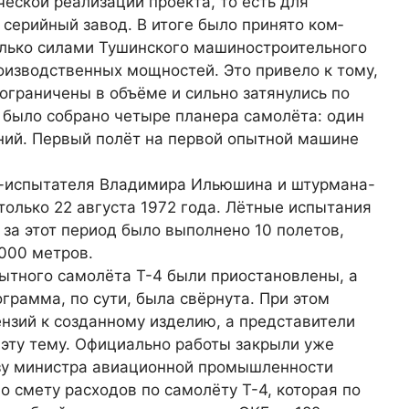
ческой реализации проекта, то есть для
серийный завод. В итоге было принято ком­
олько силами Тушинско­го машиностроительного
оизводственных мощностей. Это привело к тому,
ограничены в объёме и сильно затянулись по
 было со­брано четыре планера самолёта: один
аний. Первый полёт на первой опытной машине
ка-испытателя Владимира Ильюшина и штурмана-
только 22 августа 1972 года. Лётные испытания
 за этот период было выполнено 10 полетов,
 000 метров.
пытного самолёта Т-4 были приостановлены, а
грамма, по сути, была свёрну­та. При этом
зий к соз­данному изделию, а представите­ли
эту тему. Официально работы закрыли уже
зу министра авиационной промыш­ленности
смету расхо­дов по самолёту Т-4, которая по