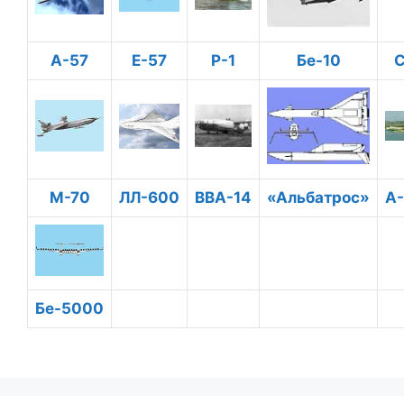
А-57
Е-57
Р-1
Бе-10
М-70
ЛЛ-600
ВВА-14
«Альбатрос»
А
Бе-5000