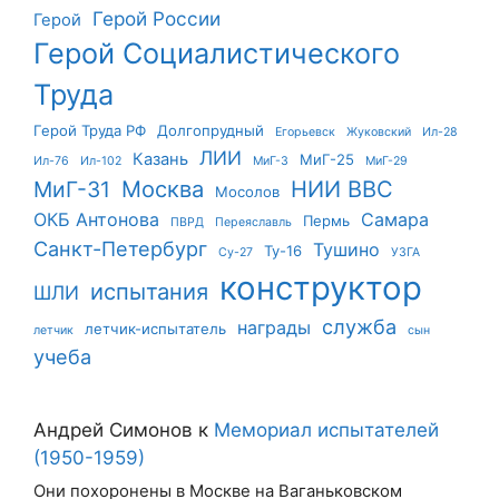
Герой России
Герой
Герой Социалистического
Труда
Герой Труда РФ
Долгопрудный
Егорьевск
Жуковский
Ил-28
ЛИИ
Казань
МиГ-25
Ил-76
Ил-102
МиГ-3
МиГ-29
Москва
НИИ ВВС
МиГ-31
Мосолов
ОКБ Антонова
Самара
Пермь
ПВРД
Переяславль
Санкт-Петербург
Тушино
Ту-16
Су-27
УЗГА
конструктор
испытания
ШЛИ
служба
награды
летчик-испытатель
летчик
сын
учеба
Андрей Симонов
к
Мемориал испытателей
(1950-1959)
Они похоронены в Москве на Ваганьковском