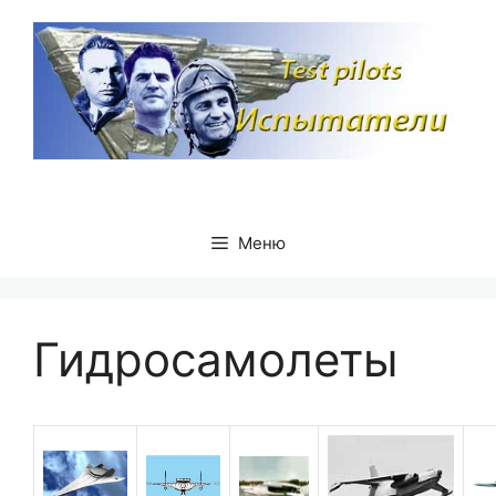
Перейти
к
содержимому
Меню
Гидросамолеты