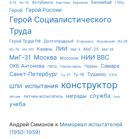
Ахтубинск
Билимбай
X-15
Ан-70
Бартини
Березняк
ГЛИЦ
Герой России
Герой
Герой Социалистического
Труда
Герой Труда РФ
Долгопрудный
Егорьевск
Жуковский
Ил-28
ЛИИ
Казань
МиГ-25
Ил-76
Ил-102
МиГ-3
МиГ-29
Москва
НИИ ВВС
МиГ-31
Мосолов
ОКБ Антонова
Самара
Пермь
ПВРД
Переяславль
Санкт-Петербург
Тушино
Ту-16
Су-27
УЗГА
конструктор
испытания
ШЛИ
служба
награды
летчик-испытатель
летчик
сын
учеба
Андрей Симонов
к
Мемориал испытателей
(1950-1959)