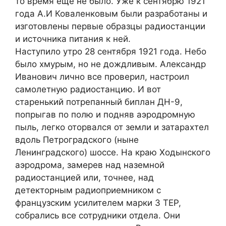
то время еще не было. Уже к сентябрю 1921
года А.И Коваленковым были разработаны и
изготовлены первые образцы радиостанции
и источника питания к ней.
Наступило утро 28 сентября 1921 года. Небо
было хмурым, но не дождливым. Александр
Иванович лично все проверил, настроил
самолетную радиостанцию. И вот
старенький потрепанный биплан ДН-9,
попрыгав по полю и подняв аэродромную
пыль, легко оторвался от земли и затарахтел
вдоль Петроградского (ныне
Ленинградского) шоссе. На краю Ходынского
аэродрома, замерев над наземной
радиостанцией или, точнее, над
детекторным радиоприемником с
французским усилителем марки 3 ТЕР,
собрались все сотрудники отдела. Они