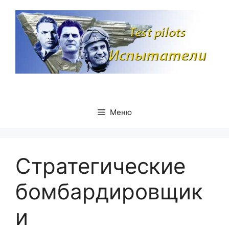
Перейти
к
содержимому
Меню
Стратегические
бомбардировщик
и