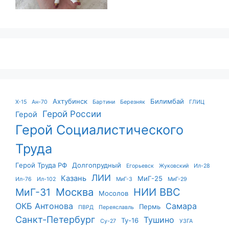
Ахтубинск
Билимбай
X-15
Ан-70
Бартини
Березняк
ГЛИЦ
Герой России
Герой
Герой Социалистического
Труда
Герой Труда РФ
Долгопрудный
Егорьевск
Жуковский
Ил-28
ЛИИ
Казань
МиГ-25
Ил-76
Ил-102
МиГ-3
МиГ-29
Москва
НИИ ВВС
МиГ-31
Мосолов
ОКБ Антонова
Самара
Пермь
ПВРД
Переяславль
Санкт-Петербург
Тушино
Ту-16
Су-27
УЗГА