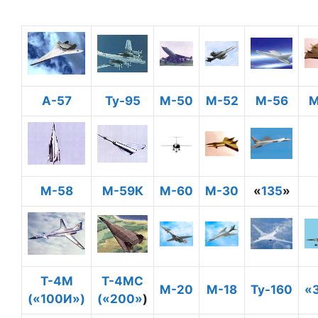
А-57
Ту-95
М-50
М-52
М-56
М
M-58
M-59К
М-60
М-30
«
135
»
Т-4М
Т-4МС
М-20
М-18
Ту-160
«
(«100И»)
(«200»
)